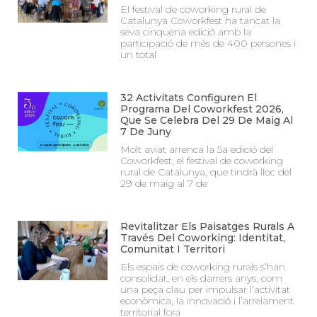
El festival de coworking rural de
Catalunya Coworkfest ha tancat la
seva cinquena edició amb la
participació de més de 400 persones i
un total
32 Activitats Configuren El
Programa Del Coworkfest 2026,
Que Se Celebra Del 29 De Maig Al
7 De Juny
Molt aviat arrenca la 5a edició del
Coworkfest, el festival de coworking
rural de Catalunya, que tindrà lloc del
29 de maig al 7 de
Revitalitzar Els Paisatges Rurals A
Través Del Coworking: Identitat,
Comunitat I Territori
Els espais de coworking rurals s’han
consolidat, en els darrers anys, com
una peça clau per impulsar l’activitat
econòmica, la innovació i l’arrelament
territorial fora