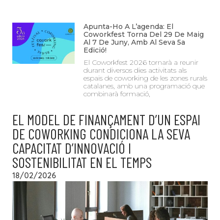
Apunta-Ho A L’agenda: El
Coworkfest Torna Del 29 De Maig
Al 7 De Juny, Amb Al Seva 5a
Edició!
El Coworkfest 2026 tornarà a reunir
durant diversos dies activitats als
espais de coworking de les zones rurals
catalanes, amb una programació que
combinarà formació,
EL MODEL DE FINANÇAMENT D’UN ESPAI
DE COWORKING CONDICIONA LA SEVA
CAPACITAT D’INNOVACIÓ I
SOSTENIBILITAT EN EL TEMPS
18/02/2026