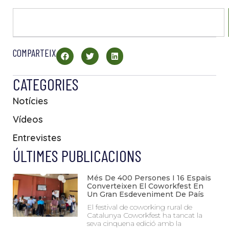
COMPARTEIX
CATEGORIES
Notícies
Vídeos
Entrevistes
ÚLTIMES PUBLICACIONS
Més De 400 Persones I 16 Espais
Converteixen El Coworkfest En
Un Gran Esdeveniment De País
El festival de coworking rural de
Catalunya Coworkfest ha tancat la
seva cinquena edició amb la