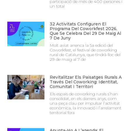
participació de més de 400 persones i
un total
32 Activitats Configuren El
Programa Del Coworkfest 2026,
Que Se Celebra Del 29 De Maig Al
7 De Juny
Molt aviat arrenca la 5a edició del
Coworkfest, el festival de coworking
rural de Catalunya, que tindrà lloc del
29 de maig al 7 de
Revitalitzar Els Paisatges Rurals A
Través Del Coworking: Identitat,
Comunitat I Territori
Els espais de coworking rurals s’han
consolidat, en els darrers anys, com
una peça clau per impulsar l’activitat
econòmica, la innovació i l’arrelament
territorial fora
Apunta-Ho A L’agenda: El